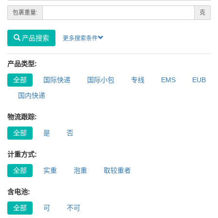
包裹重量:
克
产品搜索
更多搜索条件
产品类型:
全部
国际快递
国际小包
专线
EMS
EUB
国内快递
物流跟踪:
全部
是
否
计重方式:
全部
实重
泡重
取较重者
含电池:
全部
可
不可