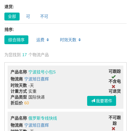
退货:
全部
可
不可
排序:
综合排序
运费
时效天数
为您找到
17
个物流产品
可跟踪
产品名称
宁波挂号小包S
物流商
宁波旭日嘉辉
不含电
时效天数
-天
计重方式
实重
可退货
产品类型
国际快递
我要寄件
折后价
60
不可跟
产品名称
俄罗斯专线快线
踪
物流商
宁波旭日嘉辉