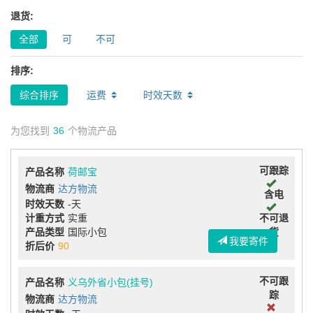
退货:
全部
可
不可
排序:
综合排序
运费
时效天数
为您找到
36
个物流产品
可跟踪
产品名称
荷邮宝
物流商
达方物流
含电
时效天数
-天
计重方式
实重
不可退
产品类型
国际小包
货
我要寄件
折后价
90
不可跟
产品名称
义乌外省小包(挂号)
踪
物流商
达方物流