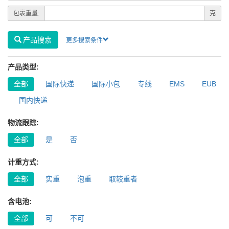
包裹重量:
克
产品搜索
更多搜索条件
产品类型:
全部
国际快递
国际小包
专线
EMS
EUB
国内快递
物流跟踪:
全部
是
否
计重方式:
全部
实重
泡重
取较重者
含电池:
全部
可
不可