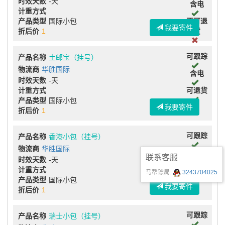
时效天数
-天
含电
计重方式
产品类型
国际小包
不可退
我要寄件
折后价
1
货
可跟踪
产品名称
土邮宝（挂号）
物流商
华胜国际
含电
时效天数
-天
计重方式
可退货
产品类型
国际小包
我要寄件
折后价
1
可跟踪
产品名称
香港小包（挂号）
物流商
华胜国际
不含电
联系客服
时效天数
-天
计重方式
可退货
马帮镖局:
3243704025
产品类型
国际小包
我要寄件
折后价
1
可跟踪
产品名称
瑞士小包（挂号）