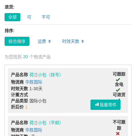
退货:
全部
可
不可
排序:
综合排序
运费
时效天数
为您找到
20
个物流产品
可跟踪
产品名称
荷兰小包（挂号）
物流商
华胜国际
含电
时效天数
1-30天
计重方式
可退货
产品类型
国际小包
我要寄件
折后价
1
不可跟
产品名称
荷兰小包（平邮）
踪
物流商
华胜国际