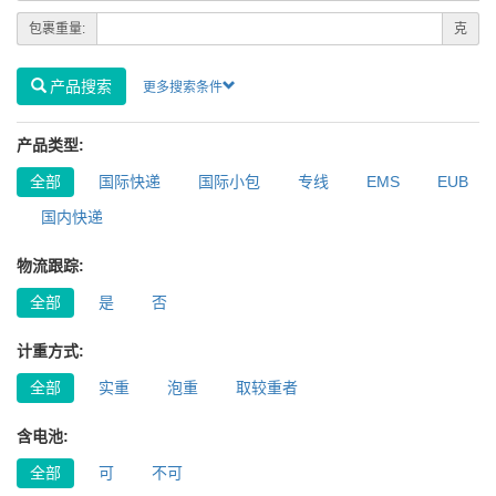
包裹重量:
克
产品搜索
更多搜索条件
产品类型:
全部
国际快递
国际小包
专线
EMS
EUB
国内快递
物流跟踪:
全部
是
否
计重方式:
全部
实重
泡重
取较重者
含电池:
全部
可
不可